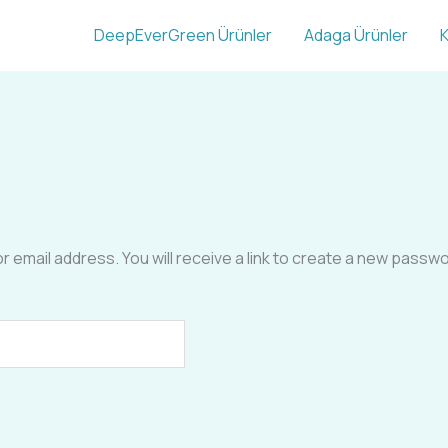
DeepEverGreen Ürünler
Adaga Ürünler
K
mail address. You will receive a link to create a new passwor