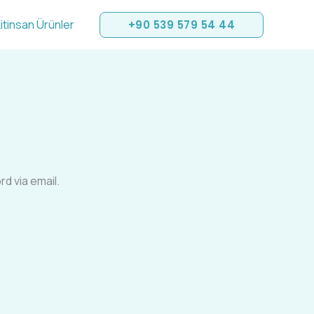
itinsan Ürünler
+90 539 579 54 44
d via email.