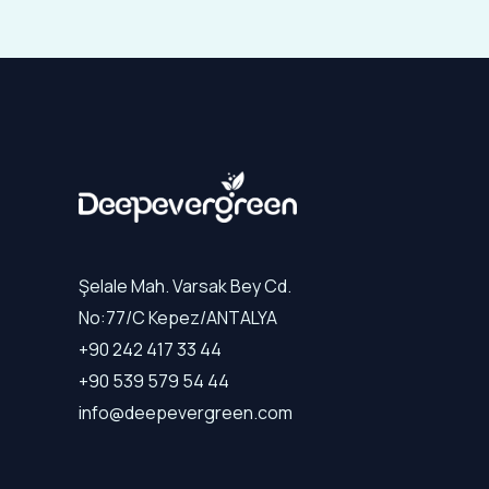
Şelale Mah. Varsak Bey Cd.
No:77/C Kepez/ANTALYA
+90 242 417 33 44
+90 539 579 54 44
info@deepevergreen.com