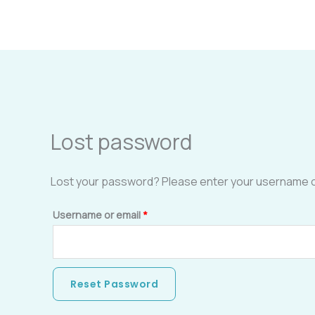
Skip
Required
to
content
Lost password
Lost your password? Please enter your username or e
Username or email
*
Reset Password