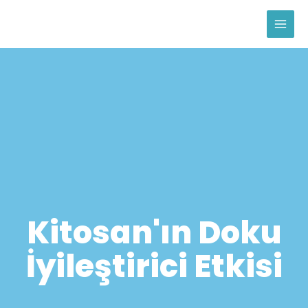
İçeriğe
atla
Kitosan'ın Doku
İyileştirici Etkisi