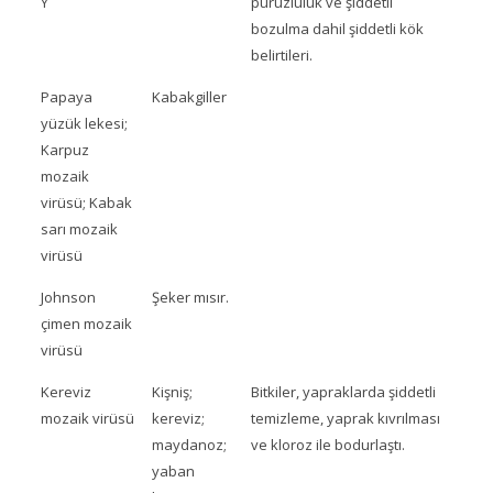
Y
pürüzlülük ve şiddetli
bozulma dahil şiddetli kök
belirtileri.
Papaya
Kabakgiller
yüzük lekesi;
Karpuz
mozaik
virüsü; Kabak
sarı mozaik
virüsü
Johnson
Şeker mısır.
çimen mozaik
virüsü
Kereviz
Kişniş;
Bitkiler, yapraklarda şiddetli
mozaik virüsü
kereviz;
temizleme, yaprak kıvrılması
maydanoz;
ve kloroz ile bodurlaştı.
yaban