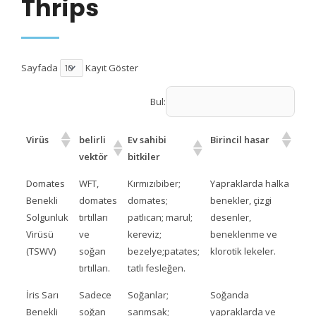
Thrips
Sayfada
Kayıt Göster
Bul:
Virüs
belirli
Ev sahibi
Birincil hasar
vektör
bitkiler
Domates
WFT,
Kırmızıbiber;
Yapraklarda halka
Benekli
domates
domates;
benekler, çizgi
Solgunluk
tırtılları
patlıcan; marul;
desenler,
Virüsü
ve
kereviz;
beneklenme ve
(TSWV)
soğan
bezelye;patates;
klorotik lekeler.
tırtılları.
tatlı fesleğen.
İris Sarı
Sadece
Soğanlar;
Soğanda
Benekli
soğan
sarımsak;
yapraklarda ve