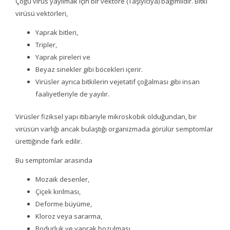
Çoğu virüs yayılmak için bir vektöre (Taşıyıcıya) bağımlıdır. Bitki
virüsü vektörleri,
Yaprak bitleri,
Tripler,
Yaprak pireleri ve
Beyaz sinekler gibi böcekleri içerir.
Virüsler ayrıca bitkilerin vejetatif çoğalması gibi insan
faaliyetleriyle de yayılır.
Virüsler fiziksel yapı itibariyle mikroskobik olduğundan, bir
virüsün varlığı ancak bulaştığı organizmada görülür semptomlar
ürettiğinde fark edilir.
Bu semptomlar arasında
Mozaik desenler,
Çiçek kırılması,
Deforme büyüme,
Kloroz veya sararma,
Bodurluk ve yaprak bozulması,