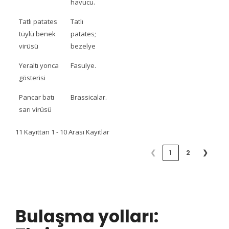
havucu.
Tatlı patates
Tatlı
tüylü benek
patates;
virüsü
bezelye
Yeraltı yonca
Fasulye.
gösterisi
Pancar batı
Brassicalar.
sarı virüsü
11 Kayıttan 1 - 10 Arası Kayıtlar
❮
1
2
❯
Bulaşma yolları: