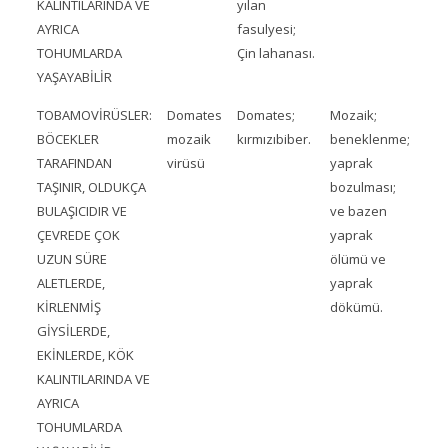
KALINTILARINDA VE
yılan
AYRICA
fasulyesi;
TOHUMLARDA
Çin lahanası.
YAŞAYABİLİR
TOBAMOVİRÜSLER:
Domates
Domates;
Mozaik;
BÖCEKLER
mozaik
kırmızıbiber.
beneklenme;
TARAFINDAN
virüsü
yaprak
TAŞINIR, OLDUKÇA
bozulması;
BULAŞICIDIR VE
ve bazen
ÇEVREDE ÇOK
yaprak
UZUN SÜRE
ölümü ve
ALETLERDE,
yaprak
KİRLENMİŞ
dökümü.
GİYSİLERDE,
EKİNLERDE, KÖK
KALINTILARINDA VE
AYRICA
TOHUMLARDA