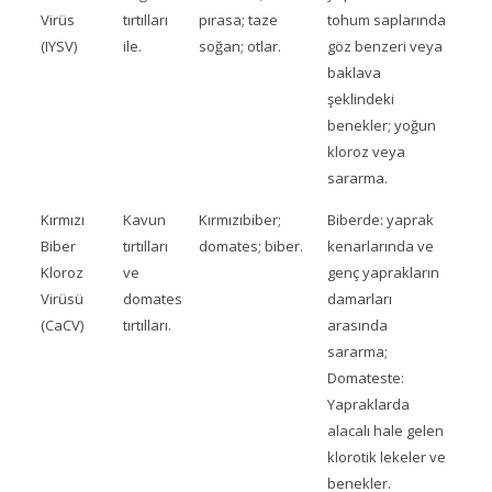
Virüs
tırtılları
pırasa; taze
tohum saplarında
(IYSV)
ile.
soğan; otlar.
göz benzeri veya
baklava
şeklindeki
benekler; yoğun
kloroz veya
sararma.
Kırmızı
Kavun
Kırmızıbiber;
Biberde: yaprak
Biber
tırtılları
domates; biber.
kenarlarında ve
Kloroz
ve
genç yaprakların
Virüsü
domates
damarları
(CaCV)
tırtılları.
arasında
sararma;
Domateste:
Yapraklarda
alacalı hale gelen
klorotik lekeler ve
benekler.