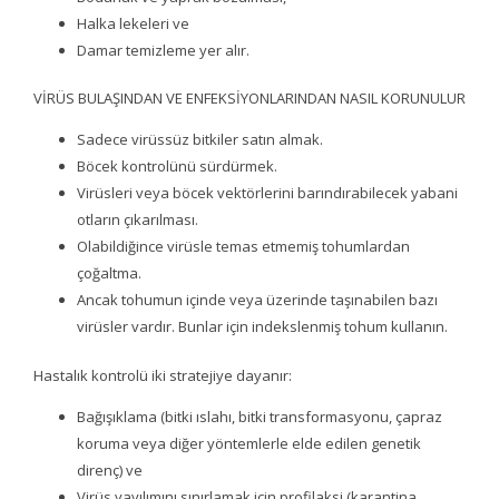
Halka lekeleri ve
Damar temizleme yer alır.
VİRÜS BULAŞINDAN VE ENFEKSİYONLARINDAN NASIL KORUNULUR
Sadece virüssüz bitkiler satın almak.
Böcek kontrolünü sürdürmek.
Virüsleri veya böcek vektörlerini barındırabilecek yabani
otların çıkarılması.
Olabildiğince virüsle temas etmemiş tohumlardan
çoğaltma.
Ancak tohumun içinde veya üzerinde taşınabilen bazı
virüsler vardır. Bunlar için indekslenmiş tohum kullanın.
Hastalık kontrolü iki stratejiye dayanır:
Bağışıklama (bitki ıslahı, bitki transformasyonu, çapraz
koruma veya diğer yöntemlerle elde edilen genetik
direnç) ve
Virüs yayılımını sınırlamak için profilaksi (karantina,