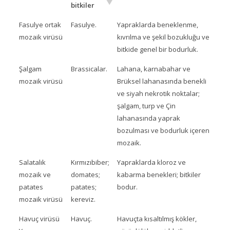
bitkiler
Fasulye ortak
Fasulye.
Yapraklarda beneklenme,
mozaik virüsü
kıvrılma ve şekil bozukluğu ve
bitkide genel bir bodurluk.
Şalgam
Brassicalar.
Lahana, karnabahar ve
mozaik virüsü
Brüksel lahanasında benekli
ve siyah nekrotik noktalar;
şalgam, turp ve Çin
lahanasında yaprak
bozulması ve bodurluk içeren
mozaik.
Salatalık
Kırmızıbiber;
Yapraklarda kloroz ve
mozaik ve
domates;
kabarma benekleri; bitkiler
patates
patates;
bodur.
mozaik virüsü
kereviz.
Havuç virüsü
Havuç.
Havuçta kısaltılmış kökler,