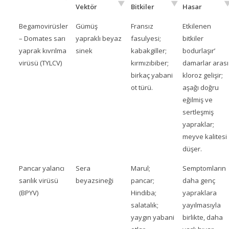
Vektör
Bitkiler
Hasar
Begamovirüsler
Gümüş
Fransız
Etkilenen
– Domates sarı
yapraklı beyaz
fasulyesi;
bitkiler
yaprak kıvrılma
sinek
kabakgiller;
bodurlaşır’
virüsü (TYLCV)
kırmızıbiber;
damarlar arası
birkaç yabani
kloroz gelişir;
ot türü.
aşağı doğru
eğilmiş ve
sertleşmiş
yapraklar;
meyve kalitesi
düşer.
Pancar yalancı
Sera
Marul;
Semptomların
sarılık virüsü
beyazsineği
pancar;
daha genç
(BPYV)
Hindiba;
yapraklara
salatalık;
yayılmasıyla
yaygın yabani
birlikte, daha