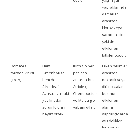
otlar.
yaşlı hıyar
yapraklarında
damarlar
arasında
kloroz veya
sararma; ciddi
şekilde
etkilenen
bitkiler bodur.
Domates
Hem
Kırmızıbiber;
Erken belirtiler
torrado virüsü
Greenhouse
patlıcan;
arasında
(ToTV)
hem de
Amaranthus,
nekrotik veya
Silverleaf,
Atriplex,
ölü noktalar
Avustralya’daki
Chenopodium
bulunur;
yayılmadan
ve Malva gibi
etkilenen
sorumlu olan
yabani otlar.
alanlar
beyaz sinek.
yaprakçıklard
atış delikleri
bırakarak