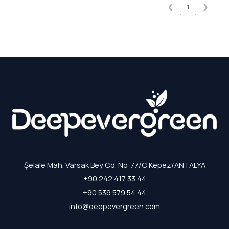
❮
1
❯
Şelale Mah. Varsak Bey Cd. No:77/C Kepez/ANTALYA
+90 242 417 33 44
+90 539 579 54 44
info@deepevergreen.com