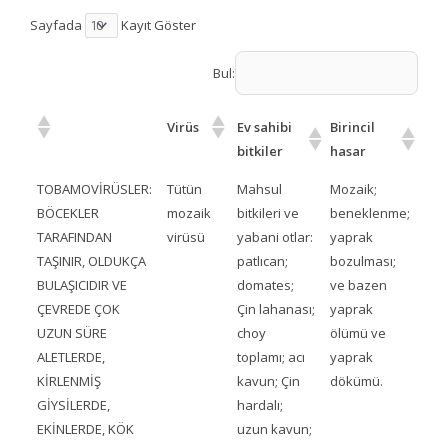
Sayfada
Kayıt Göster
Bul:
Virüs
Ev sahibi
Birincil
bitkiler
hasar
TOBAMOVİRÜSLER:
Tütün
Mahsul
Mozaik;
BÖCEKLER
mozaik
bitkileri ve
beneklenme;
TARAFINDAN
virüsü
yabani otlar:
yaprak
TAŞINIR, OLDUKÇA
patlıcan;
bozulması;
BULAŞICIDIR VE
domates;
ve bazen
ÇEVREDE ÇOK
Çin lahanası;
yaprak
UZUN SÜRE
choy
ölümü ve
ALETLERDE,
toplamı; acı
yaprak
KİRLENMİŞ
kavun; Çin
dökümü.
GİYSİLERDE,
hardalı;
EKİNLERDE, KÖK
uzun kavun;