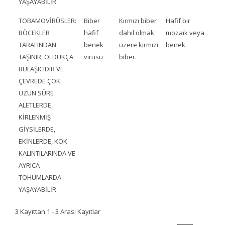
YAŞAYABİLİR
TOBAMOVİRÜSLER:
Biber
Kırmızı biber
Hafif bir
BÖCEKLER
hafif
dahil olmak
mozaik veya
TARAFINDAN
benek
üzere kırmızı
benek.
TAŞINIR, OLDUKÇA
virüsü
biber.
BULAŞICIDIR VE
ÇEVREDE ÇOK
UZUN SÜRE
ALETLERDE,
KİRLENMİŞ
GİYSİLERDE,
EKİNLERDE, KÖK
KALINTILARINDA VE
AYRICA
TOHUMLARDA
YAŞAYABİLİR
3 Kayıttan 1 - 3 Arası Kayıtlar