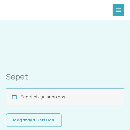
İçeriğe
atla
Sepet
Sepetiniz şu anda boş.
Mağazaya Geri Dön