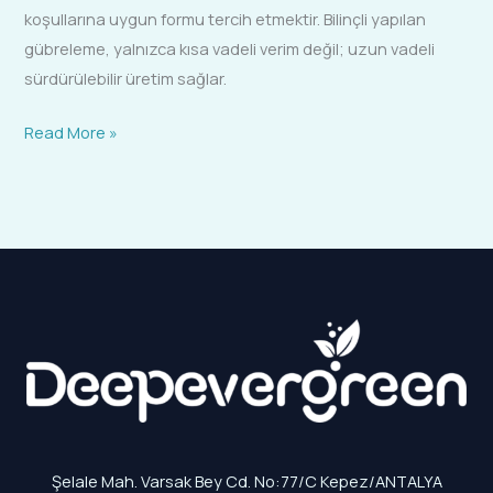
koşullarına uygun formu tercih etmektir. Bilinçli yapılan
gübreleme, yalnızca kısa vadeli verim değil; uzun vadeli
sürdürülebilir üretim sağlar.
Read More »
Şelale Mah. Varsak Bey Cd. No:77/C Kepez/ANTALYA