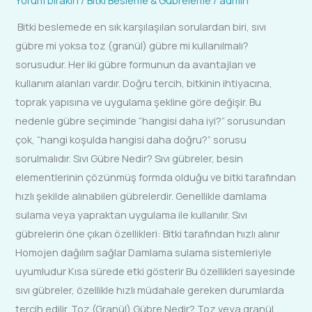
Bitki beslemede en sık karşılaşılan sorulardan biri, sıvı
gübre mi yoksa toz (granül) gübre mi kullanılmalı?
sorusudur. Her iki gübre formunun da avantajları ve
kullanım alanları vardır. Doğru tercih, bitkinin ihtiyacına,
toprak yapısına ve uygulama şekline göre değişir. Bu
nedenle gübre seçiminde “hangisi daha iyi?” sorusundan
çok, “hangi koşulda hangisi daha doğru?” sorusu
sorulmalıdır. Sıvı Gübre Nedir? Sıvı gübreler, besin
elementlerinin çözünmüş formda olduğu ve bitki tarafından
hızlı şekilde alınabilen gübrelerdir. Genellikle damlama
sulama veya yapraktan uygulama ile kullanılır. Sıvı
gübrelerin öne çıkan özellikleri: Bitki tarafından hızlı alınır
Homojen dağılım sağlar Damlama sulama sistemleriyle
uyumludur Kısa sürede etki gösterir Bu özellikleri sayesinde
sıvı gübreler, özellikle hızlı müdahale gereken durumlarda
tercih edilir. Toz (Granül) Gübre Nedir? Toz veya granül