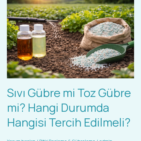
Gübre
mi
Toz
Gübre
mi?
Hangi
Durumda
Hangisi
Tercih
Edilmeli?
Sıvı Gübre mi Toz Gübre
mi? Hangi Durumda
Hangisi Tercih Edilmeli?
Yorum bırakın
/
Bitki Besleme & Gübreleme
/
admin