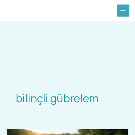
İçeriğe
atla
bilinçli gübrelem
Sıvı