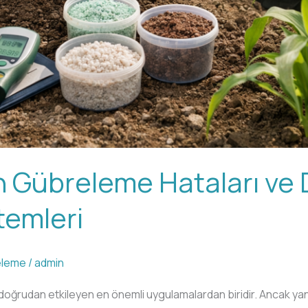
n Gübreleme Hataları ve
emleri
eleme
/
admin
doğrudan etkileyen en önemli uygulamalardan biridir. Ancak ya