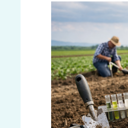
Verimi
Düşüren
Gübreleme
Hataları
ve
Doğru
Uygulama
Yöntemleri