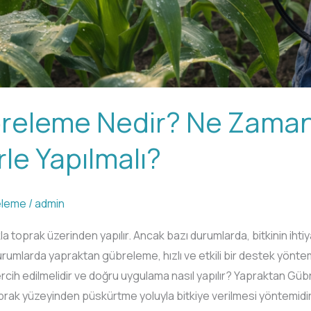
releme Nedir? Ne Zaman,
le Yapılmalı?
eleme
/
admin
oprak üzerinden yapılır. Ancak bazı durumlarda, bitkinin ihtiya
urumlarda yapraktan gübreleme, hızlı ve etkili bir destek yönte
rcih edilmelidir ve doğru uygulama nasıl yapılır? Yapraktan G
aprak yüzeyinden püskürtme yoluyla bitkiye verilmesi yöntemidir. 