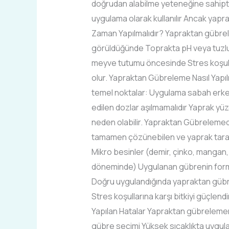
doğrudan alabilme yeteneğine sahiptir.
uygulama olarak kullanılır Ancak yapr
Zaman Yapılmalıdır? Yapraktan gübreleme
görüldüğünde Toprakta pH veya tuzlul
meyve tutumu öncesinde Stres koşulla
olur. Yapraktan Gübreleme Nasıl Yapı
temel noktalar: Uygulama sabah erken
edilen dozlar aşılmamalıdır Yaprak yüz
neden olabilir. Yapraktan Gübrelemed
tamamen çözünebilen ve yaprak tarafın
Mikro besinler (demir, çinko, mangan
döneminde) Uygulanan gübrenin formu v
Doğru uygulandığında yapraktan gübrelem
Stres koşullarına karşı bitkiyi güçlend
Yapılan Hatalar Yapraktan gübrelemeni
gübre seçimi Yüksek sıcaklıkta uygula