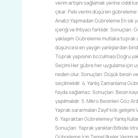
verim artışını sağlamak yerine ciddi 
çıkar. Peki verimi düşüren gübreleme 
Analizi Yapmadan Gübreleme En sık ya
içeriği ve ihtiyacı farklıdır. Sonuçlar
yaklaşım:Gübreleme mutlaka toprak ana
düşüncesi en yaygın yanlışlardan birid
Toprak yapısının bozulması Doğru yakl
Seçimi Her gübre her uygulama için uy
neden olur. Sonuçları: Düşük besin v
seçilmelidir. 4. Yanlış Zamanlama Güb
fayda sağlamaz. Sonuçları: Besin kayı
yapılmalıdır. 5. Mikro Besinleri Göz Ar
Yaprak sararmaları Zayıf kök gelişimi
6. Yapraktan Gübrelemeyi Yanlış Kulla
Sonuçları: Yaprak yanıkları Bitkide s
Gübreleme İçin Temel İlkeler Verimi a