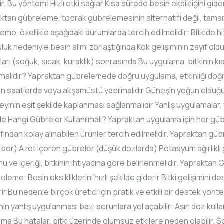
 Bu yöntem: Hızlı etki sağlar Kısa sürede besin eksikliğini gid
aktan gübreleme, toprak gübrelemesinin alternatifi değil, tam
, özellikle aşağıdaki durumlarda tercih edilmelidir: Bitkide hızlı 
uk nedeniyle besin alımı zorlaştığında Kök gelişiminin zayıf 
rı (soğuk, sıcak, kuraklık) sonrasında Bu uygulama, bitkinin k
lmalıdır? Yapraktan gübrelemede doğru uygulama, etkinliği doğr
 saatlerde veya akşamüstü yapılmalıdır Güneşin yoğun olduğu 
eyinin eşit şekilde kaplanması sağlanmalıdır Yanlış uygulamalar,
e Hangi Gübreler Kullanılmalı? Yapraktan uygulama için her gü
dan kolay alınabilen ürünler tercih edilmelidir. Yapraktan güb
, bor) Azot içeren gübreler (düşük dozlarda) Potasyum ağırlıkl
e içeriği, bitkinin ihtiyacına göre belirlenmelidir. Yapraktan 
e: Besin eksikliklerini hızlı şekilde giderir Bitki gelişimini des
irir Bu nedenle birçok üretici için pratik ve etkili bir destek y
n yanlış uygulanması bazı sorunlara yol açabilir: Aşırı doz ku
ma Bu hatalar, bitki üzerinde olumsuz etkilere neden olabilir.