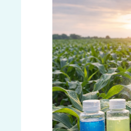
Ne
Zaman,
Nasıl
ve
Hangi
Gübrelerle
Yapılmalı?