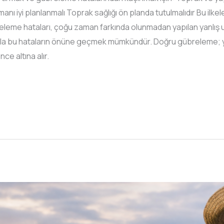
ı iyi planlanmalı Toprak sağlığı ön planda tutulmalıdır Bu ilkele
eleme hataları, çoğu zaman farkında olunmadan yapılan yanlış 
rla bu hataların önüne geçmek mümkündür. Doğru gübreleme; yaln
ce altına alır.