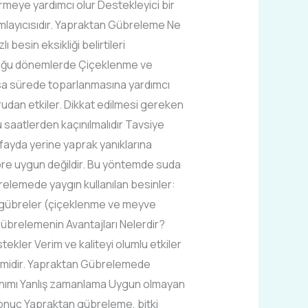
ermeye yardımcı olur Destekleyici bir
amlayıcısıdır. Yapraktan Gübreleme Ne
besin eksikliği belirtileri
olduğu dönemlerde Çiçeklenme ve
ısa sürede toparlanmasına yardımcı
udan etkiler. Dikkat edilmesi gereken
saatlerden kaçınılmalıdır Tavsiye
 fayda yerine yaprak yanıklarına
bre uygun değildir. Bu yöntemde suda
relemede yaygın kullanılan besinler:
ı gübreler (çiçeklenme ve meyve
Gübrelemenin Avantajları Nelerdir?
tekler Verim ve kaliteyi olumlu etkiler
öntemidir. Yapraktan Gübrelemede
llanımı Yanlış zamanlama Uygun olmayan
 Sonuç Yapraktan gübreleme, bitki