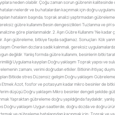
kayıplara neden olabilir. Çoğu zaman sorun gübrenin kalitesinde
hataları nelerdir ve bu hatalardan kaçınmak için doğru uygulama 
pılan hataların başında, toprak analizi yaptırmadan gübreleme
ı: Gereksiz gübre kullanımı Besin dengesizlikleri Tuzlanma ve pH 
lizine göre planlanmalıdır. 2. Aşırı Gübre Kullanımı “Ne kadar 
ir. Aşırı gübreleme, bitkiye fayda sağlamaz. Sonuçları: Kök yanm
aşım:Önerilen dozlara sadık kalınmalı, gereksiz uygulamalardan 
gun değildir. Yanlış formda gübre kullanımı, besinlerin bitki ta
erimliliği Uygulama kayıpları Doğru yaklaşım:Toprak yapısı ve 
relemenin zamanı, verimi doğrudan etkiler. Bitkinin ihtiyaç du
pları Bitkide stres Düzensiz gelişim Doğru yaklaşım:Gübreleme
dı Etmek Azot, fosfor ve potasyum kadar mikro besinler de bitki g
 Verim düşüşü Doğru yaklaşım:Mikro besinler dengeli şekilde güb
nmak Yapraktan gübreleme doğru yapıldığında faydalıdır; yanlış 
tres Doğru yaklaşım:Uygun saatlerde, doğru dozda ve doğru ürün
rtırmak ve gübreleme hatalarından kaçınmak için: Toprak ve yap