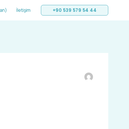
san)
İletişim
+90 539 579 54 44