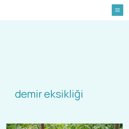
İçeriğe
atla
demir eksikliği
Bitkilerde