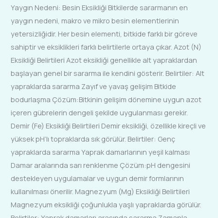
Yaygın Nedeni: Besin Eksikliği Bitkilerde sararmanın en
yaygın nedeni, makro ve mikro besin elementlerinin
yetersizliğidir. Her besin elementi, bitkide farklı bir göreve
sahiptir ve eksiklikleri farklı belirtilerle ortaya çıkar. Azot (N)
Eksikliği Belirtileri Azot eksikliği genellikle alt yapraklardan
başlayan genel bir sararma ile kendini gösterir. Belirtiler: Alt
yapraklarda sararma Zayıf ve yavaş gelişim Bitkide
bodurlaşma Çözüm:Bitkinin gelişim dönemine uygun azot
içeren gübrelerin dengeli şekilde uygulanması gerekir.
Demir (Fe) Eksikliği Belirtileri Demir eksikliği, özellikle kireçli ve
yüksek pH’lı topraklarda sık görülür. Belirtiler: Genç
yapraklarda sararma Yaprak damarlarının yeşil kalması
Damar aralarında sarı renklenme Çözüm:pH dengesini
destekleyen uygulamalar ve uygun demir formlarının
kullanılması önerilir. Magnezyum (Mg) Eksikliği Belirtileri
Magnezyum eksikliği çoğunlukla yaşlı yapraklarda görülür.
Belirtiler: Yaprak damarları arasında sararma Zamanla