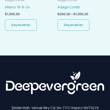
Adaga Ürünler
Adaga Ürünler
sayfasından
sayfasında
Milano 16-8-24
Adaga Combi
seçilebilir
seçilebilir
₺
1.200,00
₺
200,00
–
₺
1.200,00
Seçenekler
Seçenekler
Şelale Mah. Varsak Bey Cd. No:77/C Kepez/ANTALYA