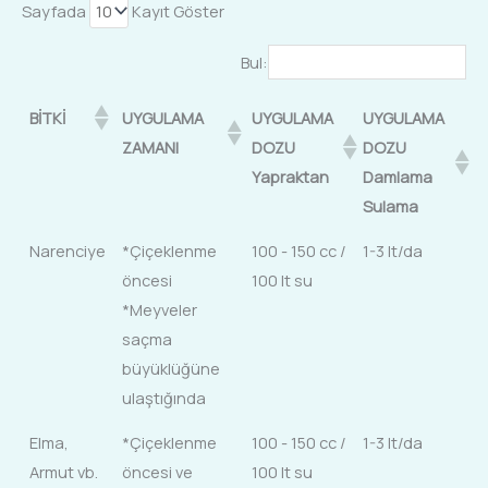
Sayfada
Kayıt Göster
Bul:
BİTKİ
UYGULAMA
UYGULAMA
UYGULAMA
ZAMANI
DOZU
DOZU
Yapraktan
Damlama
Sulama
Narenciye
*Çiçeklenme
100 - 150 cc /
1-3 lt/da
öncesi
100 lt su
*Meyveler
saçma
büyüklüğüne
ulaştığında
Elma,
*Çiçeklenme
100 - 150 cc /
1-3 lt/da
Armut vb.
öncesi ve
100 lt su