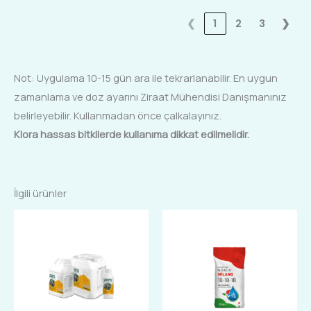
❮
1
2
3
❯
Not: Uygulama 10-15 gün ara ile tekrarlanabilir. En uygun
zamanlama ve doz ayarını Ziraat Mühendisi Danışmanınız
belirleyebilir. Kullanmadan önce çalkalayınız.
Klora hassas bitkilerde kullanıma dikkat edilmelidir.
İlgili ürünler
Fiyat
Bu
Bu
aralığı:
ürünün
ürünün
₺400,00
-
birden
birden
₺3.300,00
fazla
fazla
varyasyonu
varyasyonu