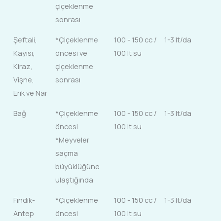
çiçeklenme
sonrası
Şeftali,
*Çiçeklenme
100 - 150 cc /
1-3 lt/da
Kayısı,
öncesi ve
100 lt su
Kiraz,
çiçeklenme
Vişne,
sonrası
Erik ve Nar
Bağ
*Çiçeklenme
100 - 150 cc /
1-3 lt/da
öncesi
100 lt su
*Meyveler
saçma
büyüklüğüne
ulaştığında
Fındık-
*Çiçeklenme
100 - 150 cc /
1-3 lt/da
Antep
öncesi
100 lt su