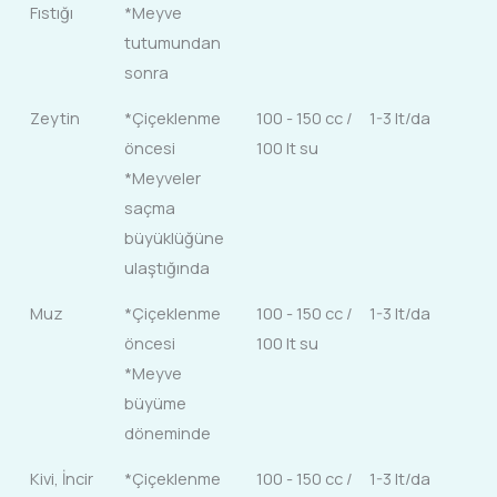
Fıstığı
*Meyve
tutumundan
sonra
Zeytin
*Çiçeklenme
100 - 150 cc /
1-3 lt/da
öncesi
100 lt su
*Meyveler
saçma
büyüklüğüne
ulaştığında
Muz
*Çiçeklenme
100 - 150 cc /
1-3 lt/da
öncesi
100 lt su
*Meyve
büyüme
döneminde
Kivi, İncir
*Çiçeklenme
100 - 150 cc /
1-3 lt/da