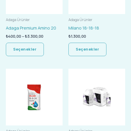
var.
var.
Seçenekler
Seçenekler
ürün
ürün
Adaga Ürünler
Adaga Ürünler
sayfasından
sayfasında
Adaga Premium Amino 20
Milano 18-18-18
seçilebilir
seçilebilir
₺
400,00
–
₺
3.300,00
₺
1.300,00
Seçenekler
Seçenekler
Fiyat
Bu
Bu
aralığı:
ürünün
ürünün
₺200,00
-
birden
birden
₺1.200,00
fazla
fazla
varyasyonu
varyasyonu
var.
var.
Seçenekler
Seçenekler
ürün
ürün