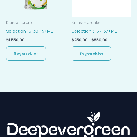
var.
var.
Seçenekler
Seçenekler
ürün
ürün
Kitinsan Ürünler
Kitinsan Ürünler
sayfasından
sayfasında
Selection 15-30-15+ME
Selection 3-37-37+ME
seçilebilir
seçilebilir
₺
1.550,00
₺
250,00
–
₺
850,00
Seçenekler
Seçenekler