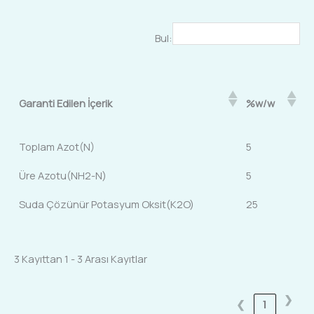
Bul:
Garanti Edilen İçerik
%w/w
Toplam Azot(N)
5
Üre Azotu(NH2-N)
5
Suda Çözünür Potasyum Oksit(K2O)
25
3 Kayıttan 1 - 3 Arası Kayıtlar
❯
❮
1