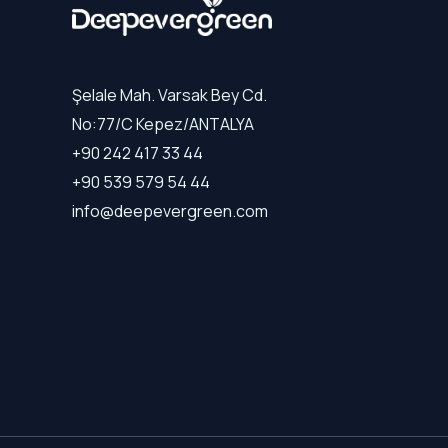
Şelale Mah. Varsak Bey Cd.
No:77/C Kepez/ANTALYA
+90 242 417 33 44
+90 539 579 54 44
info@deepevergreen.com