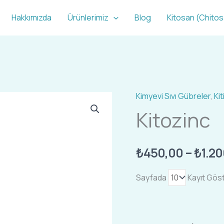
Hakkımızda
Ürünlerimiz
Blog
Kitosan (Chito
Kimyevi Sıvı Gübreler
,
Ki
Kitozinc
Kitozinc
adet
₺
450,00
–
₺
1.2
Sayfada
Kayıt Gös