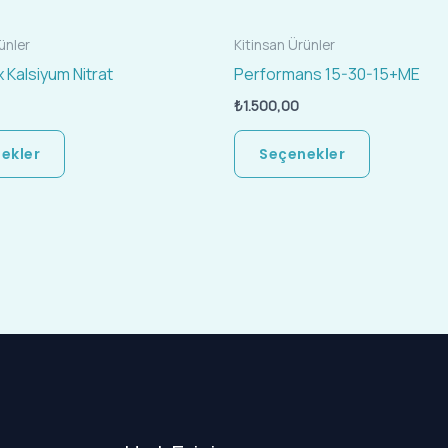
seçilebilir
seçilebilir
ünler
Kitinsan Ürünler
 Kalsiyum Nitrat
Performans 15-30-15+ME
₺
1.500,00
ekler
Seçenekler