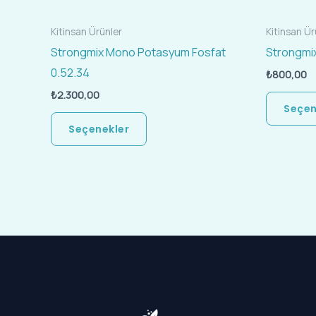
seçilebilir
Kitinsan Ürünler
Kitinsan Ür
Strongmix Mono Potasyum Fosfat
Strongmix
0.52.34
₺
800,00
₺
2.300,00
Seçen
Seçenekler