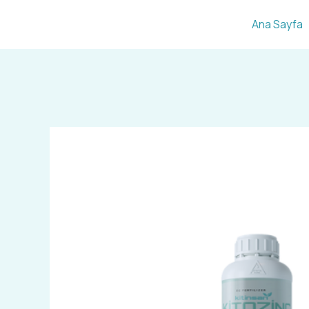
İçeriğe
Ana Sayfa
atla