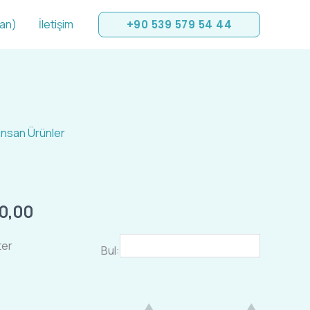
san)
İletişim
+90 539 579 54 44
tinsan Ürünler
Fiyat
aralığı:
₺450,00
00,00
-
ter
Bul:
₺1.200,00