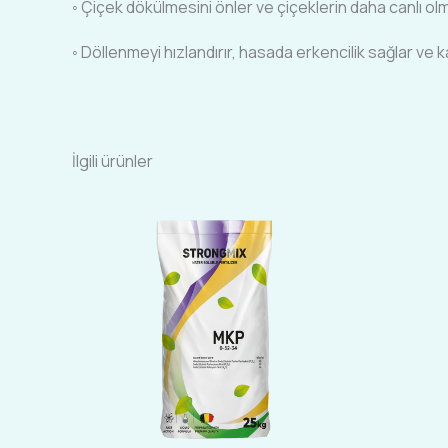
◦ Çiçek dökülmesini önler ve çiçeklerin daha canlı olm
◦ Döllenmeyi hızlandırır, hasada erkencilik sağlar ve kali
İlgili ürünler
Bu
ürünün
birden
fazla
varyasyonu
var.
Seçenekler
ürün
sayfasından