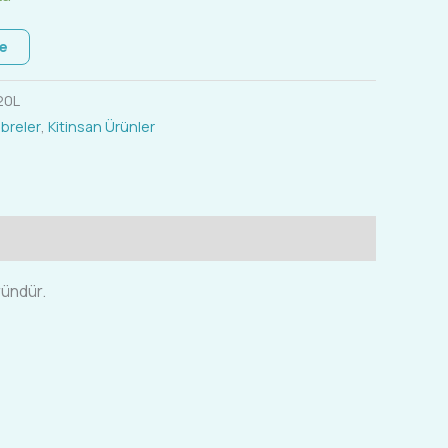
le
20L
übreler
,
Kitinsan Ürünler
ründür.