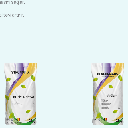
asını sağlar.
teyi artırır.
Bu
Bu
ürünün
ürünün
birden
birden
fazla
fazla
varyasyonu
varyasyon
var.
var.
Seçenekler
Seçenekle
ürün
ürün
sayfasından
sayfasınd