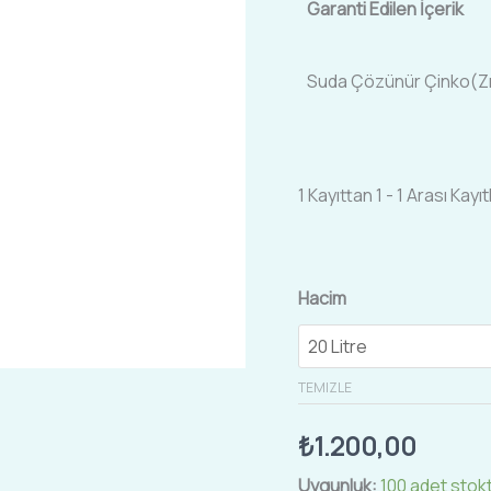
Garanti Edilen İçerik
Suda Çözünür Çinko(Z
1 Kayıttan 1 - 1 Arası Kayıt
Hacim
TEMIZLE
₺
1.200,00
Uygunluk:
100 adet stok