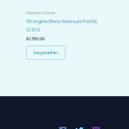
seçilebilir
Kitinsan Ürünler
Strongmix Mono Amonyum Fosfat
12.61.0
₺
1.750,00
Seçenekler