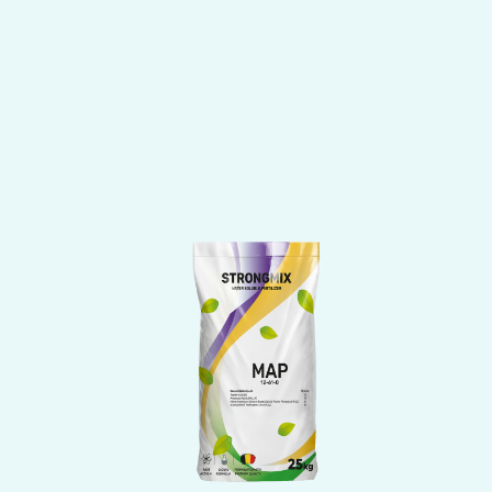
Bu
ürünün
birden
fazla
u
varyasyonu
var.
r
Seçenekler
ürün
an
sayfasından