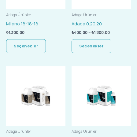
Seçenekler
Seçenekler
ürün
ürün
Adaga Ürünler
Adaga Ürünler
sayfasından
sayfasında
Milano 18-18-18
Adaga 0.20.20
seçilebilir
seçilebilir
₺
1.300,00
₺
400,00
–
₺
1.800,00
Seçenekler
Seçenekler
Fiyat
Fiyat
Bu
Bu
aralığı:
aralığı:
ürünün
ürünün
₺300,00
₺200,00
-
-
birden
birden
₺2.250,00
₺600,00
fazla
fazla
varyasyonu
varyasyonu
var.
var.
Seçenekler
Seçenekler
ürün
ürün
Adaga Ürünler
Adaga Ürünler
sayfasından
sayfasında