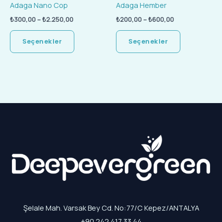
Adaga Nano Cop
Adaga Hember
seçilebilir
seçilebilir
₺
300,00
–
₺
2.250,00
₺
200,00
–
₺
600,00
Seçenekler
Seçenekler
Şelale Mah. Varsak Bey Cd. No:77/C Kepez/ANTALYA
+90 242 417 33 44