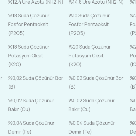
%12,4 Üre Azotu (NH2-N)
%14,8 Üre Azotu (NH2-N)
%1
%18 Suda Çözünür
%10 Suda Çözünür
%2
Fosfor Pentaoksit
Fosfor Pentaoksit
Fo
(P2O5)
(P2O5)
(P
%18 Suda Çözünür
%20 Suda Çözünür
%2
Potasyum Oksit
Potasyum Oksit
Po
(K2O)
(K2O)
(K
r
%0,02 Suda Çözünür Bor
%0,02 Suda Çözünür Bor
%0
(B)
(B)
(B
%0,02 Suda Çözünür
%0,02 Suda Çözünür
%0
Bakır (Cu)
Bakır (Cu)
Ba
%0,04 Suda Çözünür
%0,04 Suda Çözünür
%0
Demir (Fe)
Demir (Fe)
De