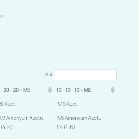
ar.
Bul:
 - 20 - 20 + ME
19 - 19 - 19 + ME
0 Azot
%19 Azot
,9 Amonyum Azotu
%5 Amonyum Azotu
H4-N)
(NH4-N)