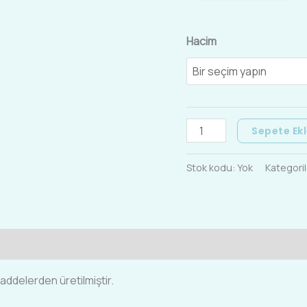
Hacim
Sepete Ek
Stok kodu:
Yok
Kategoril
addelerden üretilmiştir.