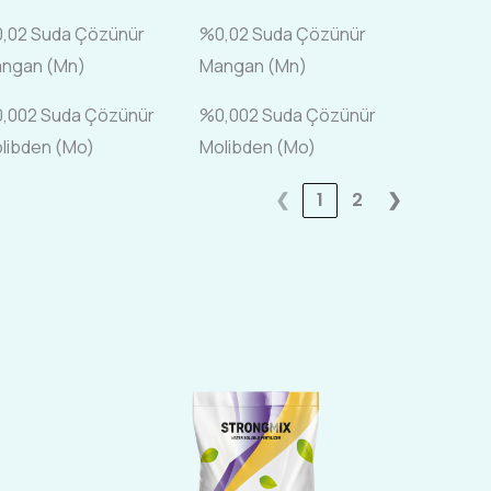
,02 Suda Çözünür
%0,02 Suda Çözünür
ngan (Mn)
Mangan (Mn)
,002 Suda Çözünür
%0,002 Suda Çözünür
libden (Mo)
Molibden (Mo)
❮
1
2
❯
Bu
ürünün
birden
fazla