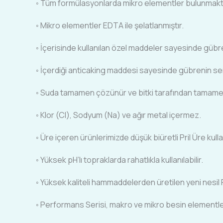
◦ Tüm formülasyonlarda mikro elementler bulunmakt
◦ Mikro elementler EDTA ile şelatlanmıştır.
◦ İçerisinde kullanılan özel maddeler sayesinde gübren
◦ İçerdiği anticaking maddesi sayesinde gübrenin se
◦ Suda tamamen çözünür ve bitki tarafından tamamen 
◦ Klor (Cl), Sodyum (Na) ve ağır metal içermez.
◦ Üre içeren ürünlerimizde düşük biüretli Pril Üre kull
◦ Yüksek pH’lı topraklarda rahatlıkla kullanılabilir.
◦ Yüksek kaliteli hammaddelerden üretilen yeni nesil 
◦ Performans Serisi, makro ve mikro besin elementleri