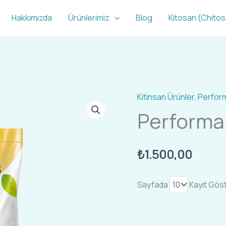
Hakkımızda
Ürünlerimiz
Blog
Kitosan (Chito
Kitinsan Ürünler
,
Perform
Performans
Performa
15-
30-
15+ME
₺
1.500,00
adet
Sayfada
Kayıt Gös