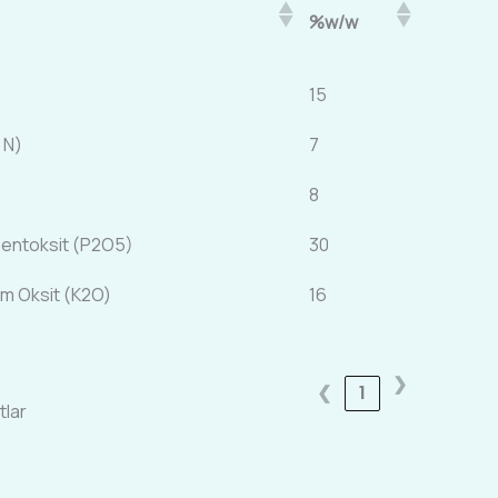
%w/w
15
 N)
7
8
entoksit (P2O5)
30
m Oksit (K2O)
16
❯
❮
1
tlar