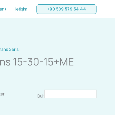
san)
İletişim
+90 539 579 54 44
ans Serisi
ns 15-30-15+ME
ter
Bul: