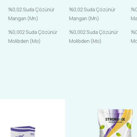
%0,02 Suda Çözünür
%0,02 Suda Çözünür
%0
Mangan (Mn)
Mangan (Mn)
Ma
%0,002 Suda Çözünür
%0,002 Suda Çözünür
%0
Molibden (Mo)
Molibden (Mo)
Mo
Fiyat
Bu
Bu
aralığı:
ürünün
ürünün
₺250,00
-
birden
birden
₺850,00
fazla
fazla