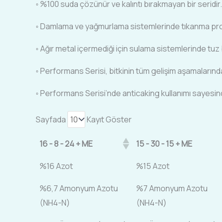
◦ %100 suda çözünür ve kalıntı bırakmayan bir seridir.
◦ Damlama ve yağmurlama sistemlerinde tıkanma prob
◦ Ağır metal içermediği için sulama sistemlerinde tuz
◦ Performans Serisi, bitkinin tüm gelişim aşamalarında k
◦ Performans Serisi’nde anticaking kullanımı saye
Sayfada
Kayıt Göster
16 - 8 - 24 + ME
15 - 30 - 15 + ME
%16 Azot
%15 Azot
%6,7 Amonyum Azotu
%7 Amonyum Azotu
(NH4-N)
(NH4-N)