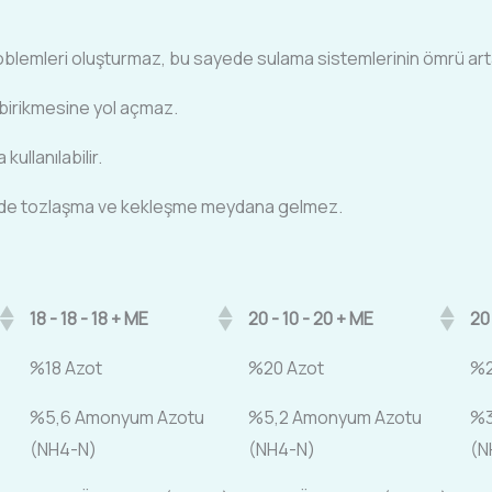
lemleri oluşturmaz, bu sayede sulama sistemlerinin ömrü art
 birikmesine yol açmaz.
ullanılabilir.
sinde tozlaşma ve kekleşme meydana gelmez.
18 - 18 - 18 + ME
20 - 10 - 20 + ME
20
%18 Azot
%20 Azot
%2
%5,6 Amonyum Azotu
%5,2 Amonyum Azotu
%3
(NH4-N)
(NH4-N)
(N