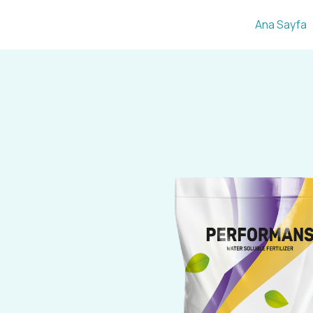
İçeriğe
Ana Sayfa
atla