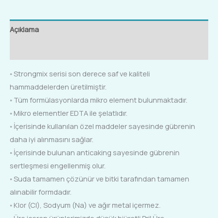
Açıklama
Ek bilgi
◦ Strongmix serisi son derece saf ve kaliteli
hammaddelerden üretilmiştir.
◦ Tüm formülasyonlarda mikro element bulunmaktadır.
◦ Mikro elementler EDTA ile şelatlıdır.
◦ İçerisinde kullanılan özel maddeler sayesinde gübrenin
daha iyi alınmasını sağlar.
◦ İçerisinde bulunan anticaking sayesinde gübrenin
sertleşmesi engellenmiş olur.
◦ Suda tamamen çözünür ve bitki tarafından tamamen
alınabilir formdadır.
◦ Klor (Cl), Sodyum (Na) ve ağır metal içermez.
◦ Üre içeren ürünlerimizde düşük biüretli Pril Üre