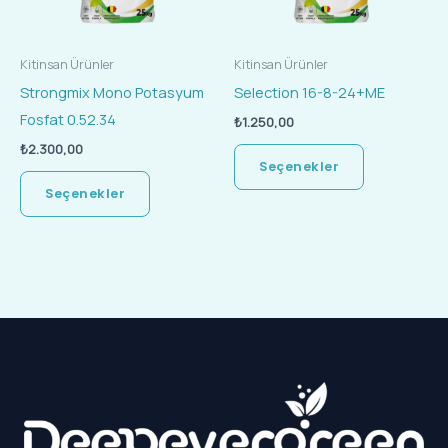
Seçenekler
Seçenekler
ürün
ürün
Kitinsan Ürünler
Kitinsan Ürünler
sayfasından
sayfasında
Strongmix Mono Potasyum
Selection 16-8-24+ME
seçilebilir
seçilebilir
Fosfat 0.52.34
₺
1.250,00
₺
2.300,00
Seçenekler
Seçenekler