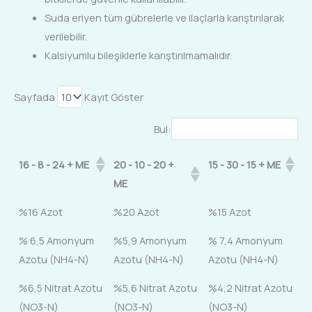
Suda eriyen tüm gübrelerle ve ilaçlarla karıştırılarak
verilebilir.
Kalsiyumlu bileşiklerle karıştırılmamalıdır.
Sayfada
Kayıt Göster
Bul:
16 - 8 - 24 + ME
20 - 10 - 20 +
15 - 30 - 15 + ME
ME
%16 Azot
%20 Azot
%15 Azot
% 6,5 Amonyum
%5,9 Amonyum
% 7,4 Amonyum
Azotu (NH4-N)
Azotu (NH4-N)
Azotu (NH4-N)
%6,5 Nitrat Azotu
%5,6 Nitrat Azotu
%4,2 Nitrat Azotu
(NO3-N)
(NO3-N)
(NO3-N)