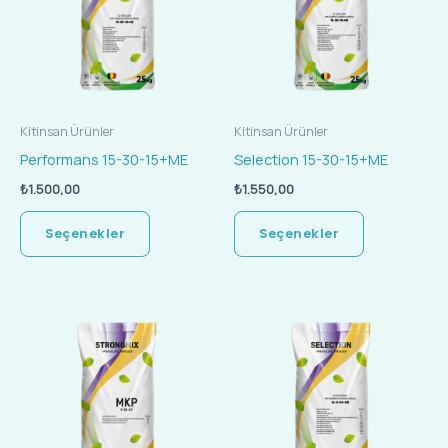
fazla
fazla
varyasyonu
varyasyonu
var.
var.
Seçenekler
Seçenekler
ürün
ürün
Kitinsan Ürünler
Kitinsan Ürünler
sayfasından
sayfasında
Performans 15-30-15+ME
Selection 15-30-15+ME
seçilebilir
seçilebilir
₺
1.500,00
₺
1.550,00
Seçenekler
Seçenekler
Bu
Bu
ürünün
ürünün
birden
birden
fazla
fazla
varyasyonu
varyasyonu
var.
var.