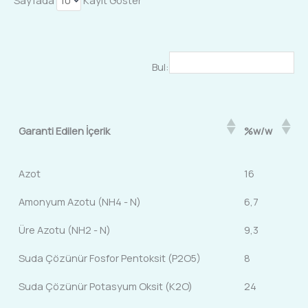
Sayfada
Kayıt Göster
Bul:
Garanti Edilen İçerik
%w/w
Azot
16
Amonyum Azotu (NH4 - N)
6,7
Üre Azotu (NH2 - N)
9,3
Suda Çözünür Fosfor Pentoksit (P2O5)
8
Suda Çözünür Potasyum Oksit (K2O)
24