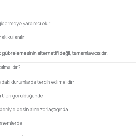
 gidermeye yardımcı olur
k kullanılır
 gübrelemesinin alternatifi değil, tamamlayıcısıdır
.
lmalıdır?
daki durumlarda tercih edilmelidir:
lirtileri görüldüğünde
eniyle besin alımı zorlaştığında
 dönemlerde