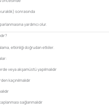
u öncesinde
 kuraklık) sonrasında
parlanmasına yardımcı olur.
dır?
ma, etkinliği doğrudan etkiler.
lar:
rde veya akşamüstü yapılmalıdır
den kaçınılmalıdır
alıdır
 kaplanması sağlanmalıdır