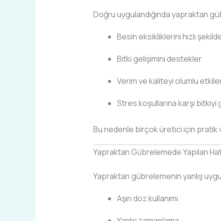
Doğru uygulandığında yapraktan gü
Besin eksikliklerini hızlı şekild
Bitki gelişimini destekler
Verim ve kaliteyi olumlu etkile
Stres koşullarına karşı bitkiyi 
Bu nedenle birçok üretici için pratik 
Yapraktan Gübrelemede Yapılan Hat
Yapraktan gübrelemenin yanlış uygul
Aşırı doz kullanımı
Yanlış zamanlama