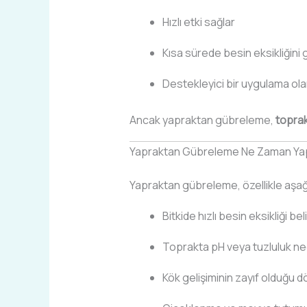
Hızlı etki sağlar
Kısa sürede besin eksikliğini
Destekleyici bir uygulama olara
Ancak yapraktan gübreleme,
toprak
Yapraktan Gübreleme Ne Zaman Yapı
Yapraktan gübreleme, özellikle aşağı
Bitkide hızlı besin eksikliği be
Toprakta pH veya tuzluluk ned
Kök gelişiminin zayıf olduğu