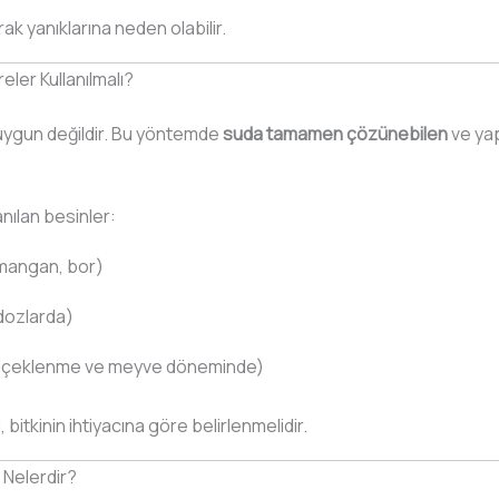
ak yanıklarına neden olabilir.
er Kullanılmalı?
uygun değildir. Bu yöntemde
suda tamamen çözünebilen
ve yap
nılan besinler:
 mangan, bor)
dozlarda)
 (çiçeklenme ve meyve döneminde)
bitkinin ihtiyacına göre belirlenmelidir.
 Nelerdir?