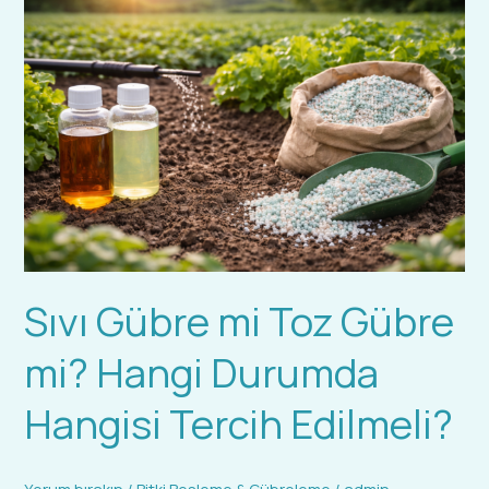
Gübre
mi
Toz
Gübre
mi?
Hangi
Durumda
Hangisi
Tercih
Edilmeli?
Sıvı Gübre mi Toz Gübre
mi? Hangi Durumda
Hangisi Tercih Edilmeli?
Yorum bırakın
/
Bitki Besleme & Gübreleme
/
admin