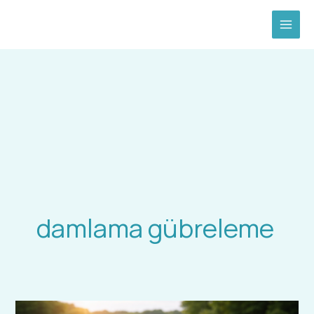
İçeriğe
atla
damlama gübreleme
Sıvı