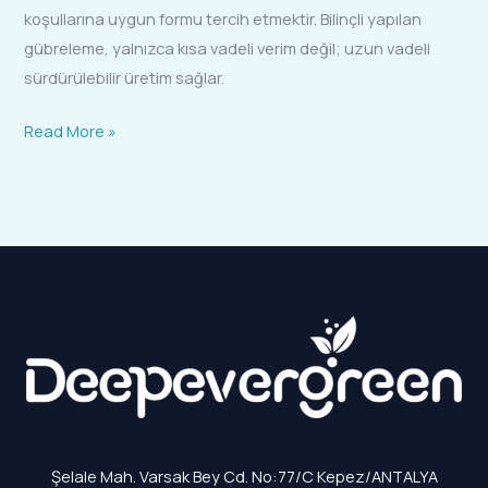
koşullarına uygun formu tercih etmektir. Bilinçli yapılan
gübreleme, yalnızca kısa vadeli verim değil; uzun vadeli
sürdürülebilir üretim sağlar.
Read More »
Şelale Mah. Varsak Bey Cd. No:77/C Kepez/ANTALYA