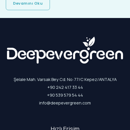
Devamını Oku
Şelale Mah. Varsak Bey Cd. No:77/C Kepez/ANTALYA
+90 242 417 33 44
+90 539 579 54 44
info@deepevergreen.com
Hızlı Erişim