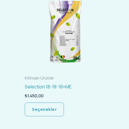
ürünün
birden
fazla
u
varyasyonu
var.
r
Seçenekler
ürün
an
sayfasından
seçilebilir
Kitinsan Ürünler
Selection 18-18-18+ME
₺
1.450,00
Seçenekler