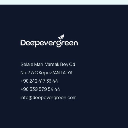
Şelale Mah. Varsak Bey Cd.
No:77/C Kepez/ANTALYA
+90 242 417 33 44
+90 539 579 54 44
info@deepevergreen.com