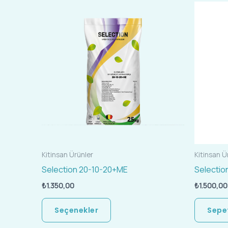
Bu
ürünün
birden
fazla
varyasyonu
var.
Seçenekler
ürün
sayfasından
seçilebilir
Kitinsan Ürünler
Kitinsan Ü
Selection 20-10-20+ME
Selectio
₺
1.350,00
₺
1.500,00
Seçenekler
Sepet