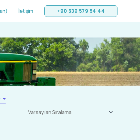
san)
İletişim
+90 539 579 54 44
r
Bu