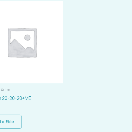
rünler
n 20-20-20+ME
e Ekle