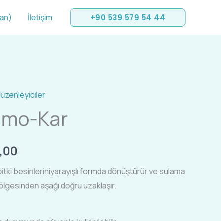
san)
İletişim
+90 539 579 54 44
üzenleyiciler
Fiyat
amo-Kar
aralığı:
₺200,00
,00
-
bitki besinleriniyarayışlı formda dönüştürür ve sulama
₺650,00
bölgesinden aşağı doğru uzaklaşır.