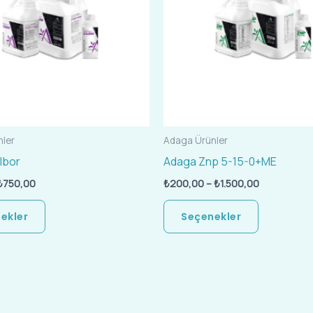
varyasyonu
varyasyon
var.
var.
Seçenekler
Seçenekle
ürün
ürün
sayfasından
sayfasınd
seçilebilir
seçilebilir
ler
Adaga Ürünler
lbor
Adaga Znp 5-15-0+ME
₺
750,00
₺
200,00
–
₺
1.500,00
ekler
Seçenekler