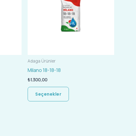
u
varyasyonu
var.
r
Seçenekler
ürün
an
sayfasından
seçilebilir
Adaga Ürünler
Milano 18-18-18
₺
1.300,00
Seçenekler