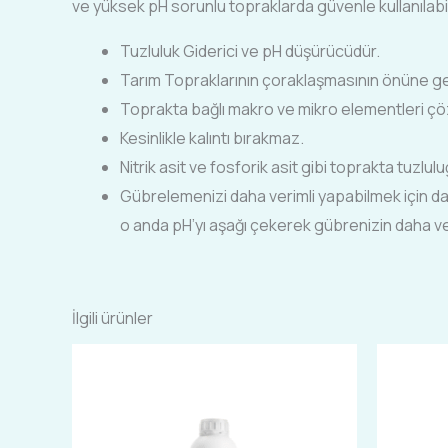
ve yüksek pH sorunlu topraklarda güvenle kullanılabi
Tuzluluk Giderici ve pH düşürücüdür.
Tarım Topraklarının çoraklaşmasının önüne geç
Toprakta bağlı makro ve mikro elementleri çözer 
Kesinlikle kalıntı bırakmaz.
Nitrik asit ve fosforik asit gibi toprakta tuzl
Gübrelemenizi daha verimli yapabilmek için
o anda pH’yı aşağı çekerek gübrenizin daha ver
İlgili ürünler
Bu
ürünün
birden
fazla