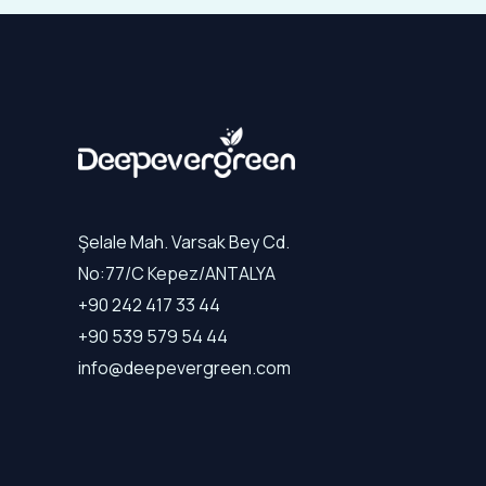
Şelale Mah. Varsak Bey Cd.
No:77/C Kepez/ANTALYA
+90 242 417 33 44
+90 539 579 54 44
info@deepevergreen.com