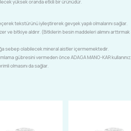
lecek yüksek oranda etkili bir ürünüdür.
erek tekstürünü iyileştirerek gevşek yapılı olmalarını sağlar.
ve bitkiye aldırır. (Bitkilerin besin maddeleri alımını arttırmak a
uluğa sebep olabilecek mineral aistler içermemektedir.
 damlama gübresini vermeden önce ADAGA MANO-KAR kullanınız,
imli olmasını da sağlar.
Fiyat
Fiyat
Bu
Bu
aralığı:
aralığı:
ürünün
ürünün
₺110,00
₺200,00
-
-
birden
birden
₺750,00
₺1.500,00
fazla
fazla