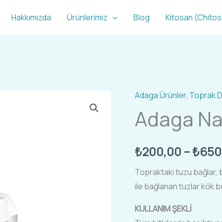
Hakkımızda
Ürünlerimiz
Blog
Kitosan (Chito
Adaga Ürünler
,
Toprak D
Adaga
Adaga N
Namo-
Kar
adet
₺
200,00
–
₺
650
Topraktaki tuzu bağlar, 
ile bağlanan tuzlar kök 
KULLANIM ŞEKLİ