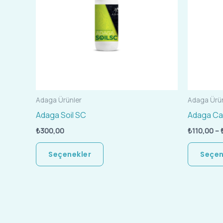
varyasyonu
var.
Seçenekler
ürün
sayfasından
seçilebilir
Adaga Ürünler
Adaga Ürün
Adaga Soil SC
Adaga Ca
₺
300,00
₺
110,00
–
Seçenekler
Seçen