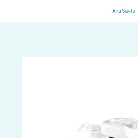
İçeriğe
Ana Sayfa
atla