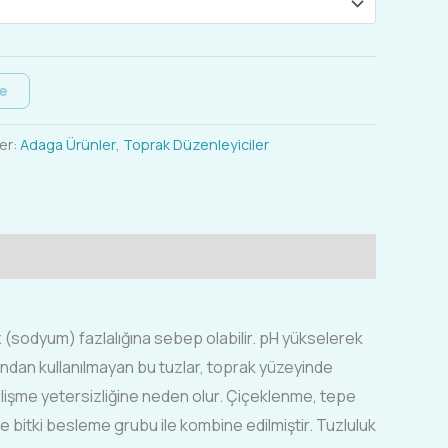
le
er:
Adaga Ürünler
,
Toprak Düzenleyiciler
 (sodyum) fazlalığına sebep olabilir. pH yükselerek
ından kullanılmayan bu tuzlar, toprak yüzeyinde
gelişme yetersizliğine neden olur. Çiçeklenme, tepe
itki besleme grubu ile kombine edilmiştir. Tuzluluk