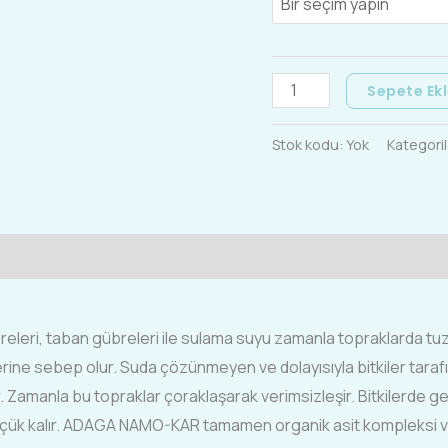
Sepete Ek
Stok kodu:
Yok
Kategoril
releri, taban gübreleri ile sulama suyu zamanla topraklarda tuz
rine sebep olur. Suda çözünmeyen ve dolayısıyla bitkiler taraf
er. Zamanla bu topraklar çoraklaşarak verimsizleşir. Bitkilerde 
k kalır. ADAGA NAMO-KAR tamamen organik asit kompleksi ve b