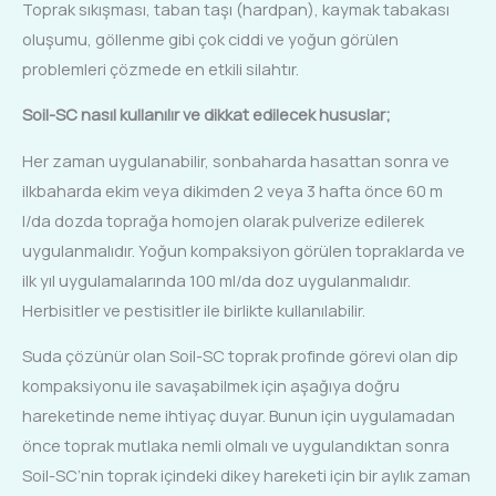
Toprak sıkışması, taban taşı (hardpan), kaymak tabakası
oluşumu, göllenme gibi çok ciddi ve yoğun görülen
problemleri çözmede en etkili silahtır.
Soil-SC nasıl kullanılır ve dikkat edilecek hususlar;
Her zaman uygulanabilir, sonbaharda hasattan sonra ve
ilkbaharda ekim veya dikimden 2 veya 3 hafta önce 60 m
l/da dozda toprağa homojen olarak pulverize edilerek
uygulanmalıdır. Yoğun kompaksiyon görülen topraklarda ve
ilk yıl uygulamalarında 100 ml/da doz uygulanmalıdır.
Herbisitler ve pestisitler ile birlikte kullanılabilir.
Suda çözünür olan Soil-SC toprak profinde görevi olan dip
kompaksiyonu ile savaşabilmek için aşağıya doğru
hareketinde neme ihtiyaç duyar. Bunun için uygulamadan
önce toprak mutlaka nemli olmalı ve uygulandıktan sonra
Soil-SC’nin toprak içindeki dikey hareketi için bir aylık zaman