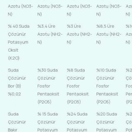
Azotu (NO3-
Azotu (NO3-
Azotu (NO3-
Azotu (NO3-
Az
N)
N)
N)
N)
N)
% 40 Suda
%3,4 Üre
%3 Üre
%8,5 Üre
%1
Çözünür
Azotu (NH2-
Azotu (NH2-
Azotu (NH2-
Az
Potasyum
N)
N)
N)
N)
Oksit
(K2O)
Suda
%30 Suda
%8 Suda
%10 Suda
%2
Çözünür
Çözünür
Çözünür
Çözünür
Çö
Bor (B)
Fosfor
Fosfor
Fosfor
Fo
%0,02
Pentaoksit
Pentaoksit
Pentaoksit
Pe
(P2O5)
(P2O5)
(P2O5)
(P
Suda
% 15 Suda
%24 Suda
%20 Suda
%2
Çözünür
Çözünür
Çözünür
Çözünür
Çö
Bakır
Potasyum
Potasyum
Potasyum
Po