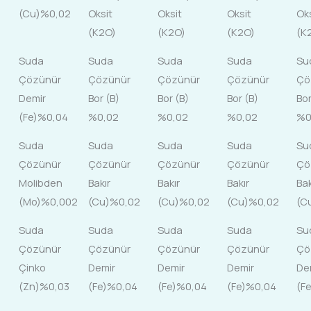
(Cu)%0,02
Oksit
Oksit
Oksit
Ok
(K2O)
(K2O)
(K2O)
(K
Suda
Suda
Suda
Suda
Su
Çözünür
Çözünür
Çözünür
Çözünür
Çö
Demir
Bor (B)
Bor (B)
Bor (B)
Bor
(Fe)%0,04
%0,02
%0,02
%0,02
%0
Suda
Suda
Suda
Suda
Su
Çözünür
Çözünür
Çözünür
Çözünür
Çö
Molibden
Bakır
Bakır
Bakır
Bak
(Mo)%0,002
(Cu)%0,02
(Cu)%0,02
(Cu)%0,02
(C
Suda
Suda
Suda
Suda
Su
Çözünür
Çözünür
Çözünür
Çözünür
Çö
Çinko
Demir
Demir
Demir
De
(Zn)%0,03
(Fe)%0,04
(Fe)%0,04
(Fe)%0,04
(F