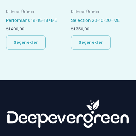
ürün
ürün
Kitinsan Ürünler
Kitinsan Ürünler
sayfasından
sayfasında
Performans 18-18-18+ME
Selection 20-10-20+ME
seçilebilir
seçilebilir
₺
1.400,00
₺
1.350,00
Seçenekler
Seçenekler