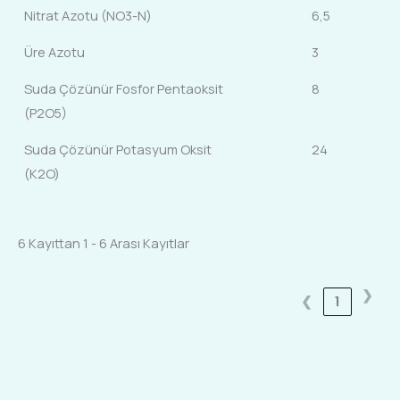
Nitrat Azotu (NO3-N)
6,5
Üre Azotu
3
Suda Çözünür Fosfor Pentaoksit
8
(P2O5)
Suda Çözünür Potasyum Oksit
24
(K2O)
6 Kayıttan 1 - 6 Arası Kayıtlar
❯
❮
1