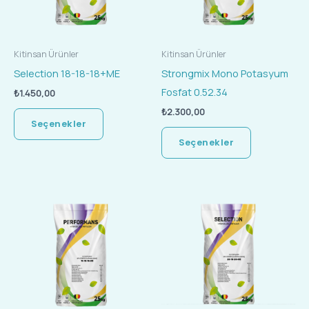
var.
var.
Seçenekler
Seçenekler
ürün
ürün
Kitinsan Ürünler
Kitinsan Ürünler
sayfasından
sayfasında
Selection 18-18-18+ME
Strongmix Mono Potasyum
seçilebilir
seçilebilir
Fosfat 0.52.34
₺
1.450,00
₺
2.300,00
Seçenekler
Seçenekler
Bu
Bu
ürünün
ürünün
birden
birden
fazla
fazla
varyasyonu
varyasyonu
var.
var.
Seçenekler
Seçenekler