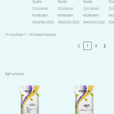
Suda
Suda
Suda
Su
Çözünür
Çözünür
Çözünür
Çö
Molibden
Molibden
Molibden
Mo
(Mo)%0,002
(Mo)%0,002
(Mo)%0,002
(M
11 Kayıttan 1 - 10 Arası Kayıtlar
❮
1
2
❯
İlgili ürünler
Bu
Bu
ürünün
ürünün
birden
birden
fazla
fazla
varyasyonu
varyasyonu