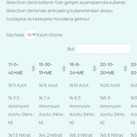
Selection Serisi bitkinin tüm gelişim aşamalarında kullanılır.
Selection Serisinde anticaking kullanımından dolayı
tozlaşma ve kekleşme meydana gelmez.
Sayfada
Kayıt Göster
Bul:
11-0-
15-30-
16-8-
20-10-
20
40+ME
15+ME
24+ME
20+ME
20
%11 Azot
%15 Azot
%16 Azot
%20 Azot
%2
% 3,5
% 7,4
% 6,5
%5,9
%3
Amonyum
Amonyum
Amonyum
Amonyum
Am
Azotu (NH4-
Azotu (NH4-
Azotu (NH4-
Azotu (NH4-
Az
N)
N)
N)
N)
N)
%7,5 Nitrat
%4,2 Nitrat
%6,5 Nitrat
%5,6 Nitrat
%5