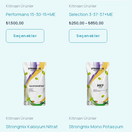
ürün
ürün
Kitinsan Ürünler
Kitinsan Ürünler
sayfasından
sayfasında
Performans 15-30-15+ME
Selection 3-37-37+ME
seçilebilir
seçilebilir
₺
1.500,00
₺
250,00
–
₺
850,00
Seçenekler
Seçenekler
Bu
Bu
ürünün
ürünün
birden
birden
fazla
fazla
varyasyonu
varyasyonu
var.
var.
Seçenekler
Seçenekler
ürün
ürün
Kitinsan Ürünler
Kitinsan Ürünler
sayfasından
sayfasında
Strongmix Kalsiyum Nitrat
Strongmix Mono Potasyum
seçilebilir
seçilebilir