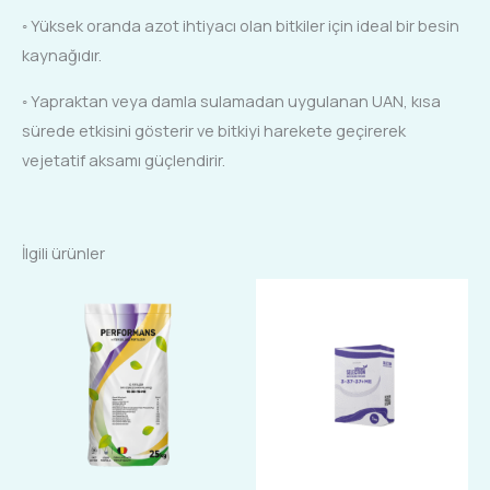
◦ Yüksek oranda azot ihtiyacı olan bitkiler için ideal bir besin
kaynağıdır.
◦ Yapraktan veya damla sulamadan uygulanan UAN, kısa
sürede etkisini gösterir ve bitkiyi harekete geçirerek
vejetatif aksamı güçlendirir.
İlgili ürünler
Fiyat
Bu
Bu
aralığı:
ürünün
ürünün
₺250,00
-
birden
birden
₺850,00
fazla
fazla
varyasyonu
varyasyonu
var.
var.
Seçenekler
Seçenekler