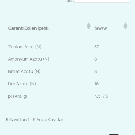
Garanti Edilen İçerik
%w/w
Toplam Azot (N)
32
Amonyum Azotu (N)
8
Nitrat Azotu (N)
8
Üre Azotu (N)
16
pH Aralıgı
4,5-7,5
5 Kayıttan 1 - 5 Arası Kayıtlar