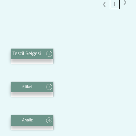
❯
❮
1