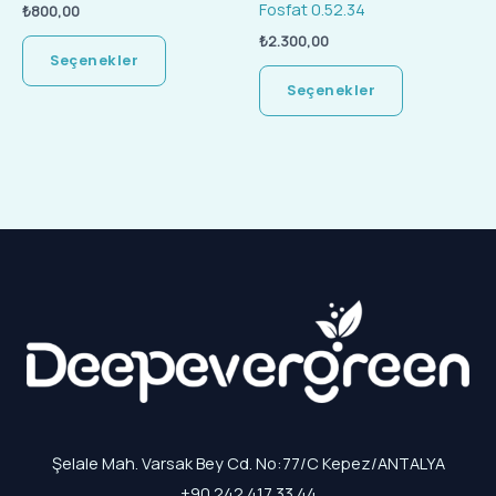
Fosfat 0.52.34
₺
800,00
₺
2.300,00
Seçenekler
Seçenekler
Şelale Mah. Varsak Bey Cd. No:77/C Kepez/ANTALYA
+90 242 417 33 44