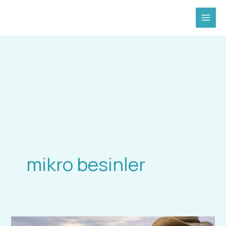
İçeriğe
atla
mikro besinler
Yapraktan