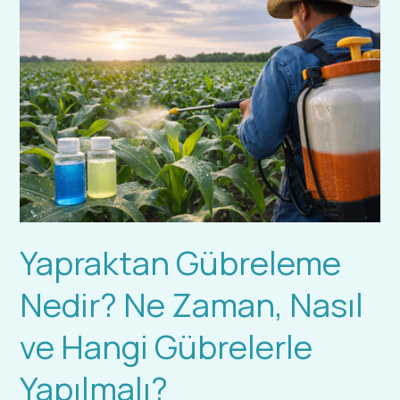
Gübreleme
Nedir?
Ne
Zaman,
Nasıl
ve
Hangi
Gübrelerle
Yapılmalı?
Yapraktan Gübreleme
Nedir? Ne Zaman, Nasıl
ve Hangi Gübrelerle
Yapılmalı?