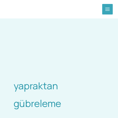
İçeriğe
atla
yapraktan
gübreleme