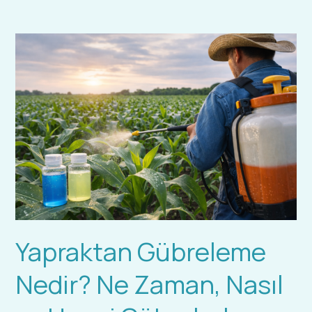
Yapraktan
Gübreleme
Nedir?
Ne
Zaman,
Nasıl
ve
Hangi
Gübrelerle
Yapılmalı?
Yapraktan Gübreleme
Nedir? Ne Zaman, Nasıl