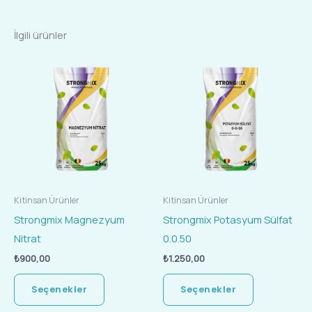
İlgili ürünler
Bu
Bu
ürünün
ürünün
birden
birden
fazla
fazla
varyasyonu
varyasyonu
var.
var.
Seçenekler
Seçenekler
ürün
ürün
Kitinsan Ürünler
Kitinsan Ürünler
sayfasından
sayfasında
Strongmix Magnezyum
Strongmix Potasyum Sülfat
seçilebilir
seçilebilir
Nitrat
0.0.50
₺
900,00
₺
1.250,00
Seçenekler
Seçenekler