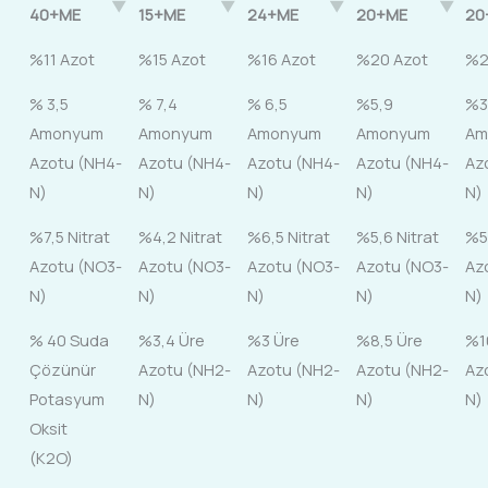
40+ME
15+ME
24+ME
20+ME
20
%11 Azot
%15 Azot
%16 Azot
%20 Azot
%2
% 3,5
% 7,4
% 6,5
%5,9
%3
Amonyum
Amonyum
Amonyum
Amonyum
Am
Azotu (NH4-
Azotu (NH4-
Azotu (NH4-
Azotu (NH4-
Az
N)
N)
N)
N)
N)
%7,5 Nitrat
%4,2 Nitrat
%6,5 Nitrat
%5,6 Nitrat
%5
Azotu (NO3-
Azotu (NO3-
Azotu (NO3-
Azotu (NO3-
Az
N)
N)
N)
N)
N)
% 40 Suda
%3,4 Üre
%3 Üre
%8,5 Üre
%1
Çözünür
Azotu (NH2-
Azotu (NH2-
Azotu (NH2-
Az
Potasyum
N)
N)
N)
N)
Oksit
(K2O)