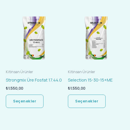
Bu
Bu
ürünün
ürünün
birden
birden
fazla
fazla
varyasyonu
varyasyonu
var.
var.
Seçenekler
Seçenekler
ürün
ürün
Kitinsan Ürünler
Kitinsan Ürünler
sayfasından
sayfasında
Strongmix Üre Fosfat 17.44.0
Selection 15-30-15+ME
seçilebilir
seçilebilir
₺
1.550,00
₺
1.550,00
Seçenekler
Seçenekler