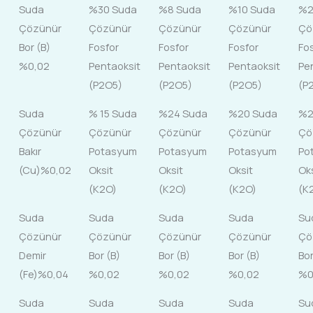
Suda
%30 Suda
%8 Suda
%10 Suda
%2
Çözünür
Çözünür
Çözünür
Çözünür
Çö
Bor (B)
Fosfor
Fosfor
Fosfor
Fo
%0,02
Pentaoksit
Pentaoksit
Pentaoksit
Pe
(P2O5)
(P2O5)
(P2O5)
(P
Suda
% 15 Suda
%24 Suda
%20 Suda
%2
Çözünür
Çözünür
Çözünür
Çözünür
Çö
Bakır
Potasyum
Potasyum
Potasyum
Po
(Cu)%0,02
Oksit
Oksit
Oksit
Ok
(K2O)
(K2O)
(K2O)
(K
Suda
Suda
Suda
Suda
Su
Çözünür
Çözünür
Çözünür
Çözünür
Çö
Demir
Bor (B)
Bor (B)
Bor (B)
Bor
(Fe)%0,04
%0,02
%0,02
%0,02
%0
Suda
Suda
Suda
Suda
Su